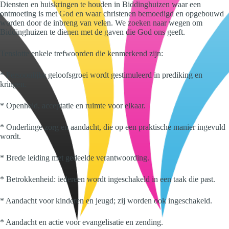
Diensten en huiskringen te houden in Biddinghuizen waar een
ontmoeting is met God en waar christenen bemoedigd en opgebouwd
worden door de inbreng van velen. We zoeken naar wegen om
Biddinghuizen te dienen met de gaven die God ons geeft.
Tenslotte enkele trefwoorden die kenmerkend zijn:
* Persoonlijke geloofsgroei wordt gestimuleerd in prediking en
kringen.
* Openheid, acceptatie en ruimte voor elkaar.
* Onderlinge zorg en aandacht, die op een praktische manier ingevuld
wordt.
* Brede leiding met gedeelde verantwoording.
* Betrokkenheid: iedereen wordt ingeschakeld in een taak die past.
* Aandacht voor kinderen en jeugd; zij worden ook ingeschakeld.
* Aandacht en actie voor evangelisatie en zending.