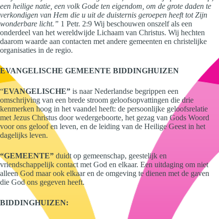
een heilige natie, een volk Gode ten eigendom, om de grote daden te
verkondigen van Hem die u uit de duisternis geroepen heeft tot Zijn
wonderbare licht.”
1 Petr. 2:9 Wij beschouwen onszelf als een
onderdeel van het wereldwijde Lichaam van Christus. Wij hechten
daarom waarde aan contacten met andere gemeenten en christelijke
organisaties in de regio.
EVANGELISCHE GEMEENTE BIDDINGHUIZEN
“
EVANGELISCHE”
is naar Nederlandse begrippen een
omschrijving van een brede stroom geloofsopvattingen die drie
kenmerken hoog in het vaandel heeft: de persoonlijke geloofsrelatie
met Jezus Christus door wedergeboorte, het gezag van Gods Woord
voor ons geloof en leven, en de leiding van de Heilige Geest in het
dagelijks leven.
“GEMEENTE”
duidt op gemeenschap, geestelijk en
vriendschappelijk contact met God en elkaar. Een uitdaging om niet
alleen God maar ook elkaar en de omgeving te dienen met de gaven
die God ons gegeven heeft.
BIDDINGHUIZEN: