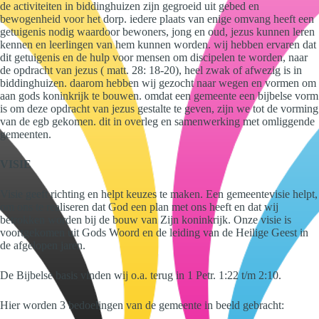
de activiteiten in biddinghuizen zijn gegroeid uit gebed en
bewogenheid voor het dorp. iedere plaats van enige omvang heeft een
getuigenis nodig waardoor bewoners, jong en oud, jezus kunnen leren
kennen en leerlingen van hem kunnen worden. wij hebben ervaren dat
dit getuigenis en de hulp voor mensen om discipelen te worden, naar
de opdracht van jezus ( matt. 28: 18-20), heel zwak of afwezig is in
biddinghuizen. daarom hebben wij gezocht naar wegen en vormen om
aan gods koninkrijk te bouwen. omdat een gemeente een bijbelse vorm
is om deze opdracht van jezus gestalte te geven, zijn we tot de vorming
van de egb gekomen. dit in overleg en samenwerking met omliggende
gemeenten.
VISIE
Visie geeft richting en helpt keuzes te maken. Een gemeentevisie helpt,
om ons te realiseren dat God een plan met ons heeft en dat wij
betrokken worden bij de bouw van Zijn koninkrijk. Onze visie is
voortgekomen uit Gods Woord en de leiding van de Heilige Geest in
de afgelopen jaren.
De Bijbelse basis vinden wij o.a. terug in 1 Petr. 1:22 t/m 2:10.
Hier worden 3 bedoelingen van de gemeente in beeld gebracht: