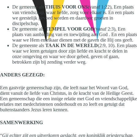
De gemeente als
THUIS VOOR ONS
(vanaf 1:22), Een plaats
van vriendschap, waar liefde, zorg voor elkaar is. En een plaats
we geestelijk gevoed worden en daardoor groeien in
discipelschap.
De gemeente als
TEMPEL VOOR GOD
(vanaf 2:3), Een
plaats van aanbidding van en toewijding aan God . En een plaats
waar we Hem en elkaar dienen met de gaven die Hij ons geeft.
De gemeente als
TAAK IN DE WERELD
(2:9, 10). Een plaats
waar we leren getuigen door zijn liefde en kracht te delen in
onze omgeving en waar we door gebed, geven of gaan,
betrokken zijn bij zending verder weg.
ANDERS GEZEGD:
Een gastvrije gemeenschap zijn, die leeft naar het Woord van God,
dient vanuit de liefde van Christus, in de kracht van de Heilige Geest.
Een gemeenschap die een innige relatie met God en vriendschappelijke
relaties met medechristenen onderhoudt en zo leeft en getuigt dat
buitenstaanders Jezus leren kennen.
SAMENWERKING
“
Gij echter zijt een uitverkoren geslacht, een koninklijk priesterschap,