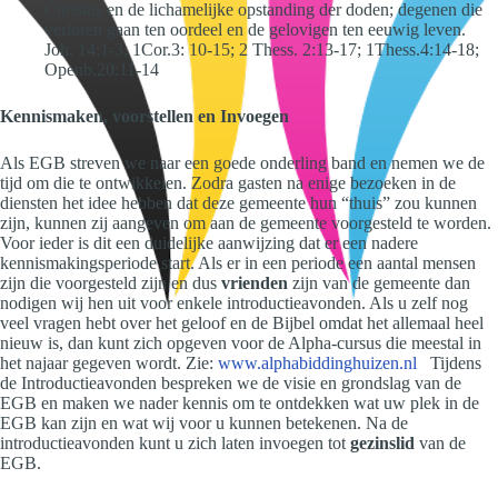
Christus en de lichamelijke opstanding der doden; degenen die
verloren gaan ten oordeel en de gelovigen ten eeuwig leven.
Joh. 14:1-3; 1Cor.3: 10-15; 2 Thess. 2:13-17; 1Thess.4:14-18;
Openb.20:11-14
Kennismaken, voorstellen en Invoegen
Als EGB streven we naar een goede onderling band en nemen we de
tijd om die te ontwikkelen. Zodra gasten na enige bezoeken in de
diensten het idee hebben dat deze gemeente hun “thuis” zou kunnen
zijn, kunnen zij aangeven om aan de gemeente voorgesteld te worden.
Voor ieder is dit een duidelijke aanwijzing dat er een nadere
kennismakingsperiode start. Als er in een periode een aantal mensen
zijn die voorgesteld zijn en dus
vrienden
zijn van de gemeente dan
nodigen wij hen uit voor enkele introductieavonden. Als u zelf nog
veel vragen hebt over het geloof en de Bijbel omdat het allemaal heel
nieuw is, dan kunt zich opgeven voor de Alpha-cursus die meestal in
het najaar gegeven wordt. Zie:
www.alphabiddinghuizen.nl
Tijdens
de Introductieavonden bespreken we de visie en grondslag van de
EGB en maken we nader kennis om te ontdekken wat uw plek in de
EGB kan zijn en wat wij voor u kunnen betekenen. Na de
introductieavonden kunt u zich laten invoegen tot
gezinslid
van de
EGB.