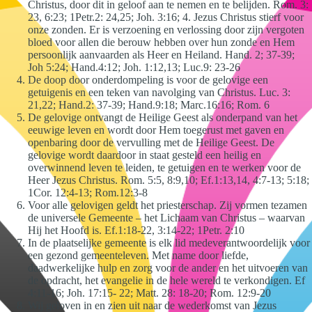
Christus, door dit in geloof aan te nemen en te belijden. Rom. 3:
23, 6:23; 1Petr.2: 24,25; Joh. 3:16; 4. Jezus Christus stierf voor
onze zonden. Er is verzoening en verlossing door zijn vergoten
bloed voor allen die berouw hebben over hun zonde en Hem
persoonlijk aanvaarden als Heer en Heiland. Hand. 2; 37-39;
Joh 5:24; Hand.4:12; Joh. 1:12,13; Luc.9: 23-26
De doop door onderdompeling is voor de gelovige een
getuigenis en een teken van navolging van Christus. Luc. 3:
21,22; Hand.2: 37-39; Hand.9:18; Marc.16:16; Rom. 6
De gelovige ontvangt de Heilige Geest als onderpand van het
eeuwige leven en wordt door Hem toegerust met gaven en
openbaring door de vervulling met de Heilige Geest. De
gelovige wordt daardoor in staat gesteld een heilig en
overwinnend leven te leiden, te getuigen en te werken voor de
Heer Jezus Christus. Rom. 5:5, 8:9,10; Ef.1:13,14, 4:7-13; 5:18;
1Cor. 12:4-13; Rom.12:3-8
Voor alle gelovigen geldt het priesterschap. Zij vormen tezamen
de universele Gemeente – het Lichaam van Christus – waarvan
Hij het Hoofd is. Ef.1:18-22, 3:14-22; 1Petr. 2:10
In de plaatselijke gemeente is elk lid medeverantwoordelijk voor
een gezond gemeenteleven. Met name door liefde,
daadwerkelijke hulp en zorg voor de ander en het uitvoeren van
de opdracht, het evangelie in de hele wereld te verkondigen. Ef
4:11-16; Joh. 17:15- 22; Matt. 28: 18-20; Rom. 12:9-20
Wij geloven in en zien uit naar de wederkomst van Jezus